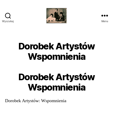
Wyszukaj
Menu
przegrywanie
kaset
wilanów
śródmieście
Dorobek Artystów
piaseczno
Wspomnienia
Dorobek Artystów
Wspomnienia
Dorobek Artystów: Wspomnienia