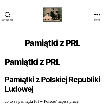
Wyszukaj
Menu
przegrywanie
kaset
wilanów
śródmieście
Pamiątki z PRL
piaseczno
Pamiątki z PRL
Pamiątki z Polskiej Republiki
Ludowej
co to są pamiątki Prl w Polsce? napisz pracę