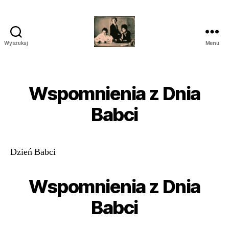
Wyszukaj
Menu
przegrywanie
kaset
wilanów
śródmieście
Wspomnienia z Dnia
piaseczno
Babci
Dzień Babci
Wspomnienia z Dnia
Babci