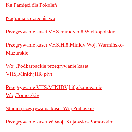
Ku Pamięci dla Pokoleń
Nagrania z dzieciństwa
Przegrywanie kaset VHS,minidv,hi8 Wielkopolskie
Przegrywanie kaset VHS,Hi8,Minidv Woj. Warmińsko-
Mazurskie
Woj .Podkarpackie przegrywanie kaset
VHS,Minidv,Hi8 płyt
Przegrywanie VHS,MINIDV,hi8,skanowanie
Woj.Pomorskie
Studio przegrywania kaset Woj Podlaskie
Przegrywanie kaset W Woj. Kujawsko-Pomorskim