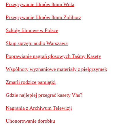
Przegrywanie filmów 8mm Wola
Przegrywanie filmów 8mm Żoliborz
Szkoły filmowe w Polsce
Skup sprzętu audio Warszawa
Poprawianie nagrań głosowych Taśmy Kasety
Wspólnoty wyznaniowe materiały z pielgrzymek
Zmarli rodzice pamiątki
Gdzie najlepiej przegrać kasety Vhs?
Nagrania z Archiwum Telewizji
Uhonorowanie dorobku