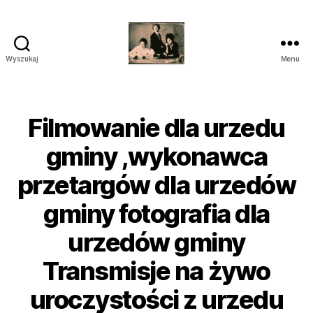
Wyszukaj
Menu
przegrywanie
kaset
wilanów
śródmieście
Filmowanie dla urzedu
piaseczno
gminy ,wykonawca
przetargów dla urzedów
gminy fotografia dla
urzedów gminy
Transmisje na żywo
uroczystości z urzedu