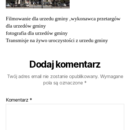
urzedów
gminy
fotografia
Filmowanie dla urzedu gminy ,wykonawca przetargów
dla
dla urzedów gminy
urzedów
fotografia dla urzedów gminy
gminy
Transmisje
Transmisje na żywo uroczystości z urzedu gminy
na
żywo
uroczystości
Dodaj komentarz
z
urzedu
Twój adres email nie zostanie opublikowany.
Wymagane
gminy
pola są oznaczone
*
Komentarz
*