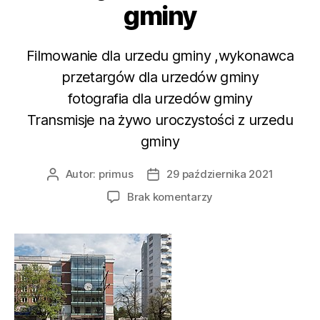
gminy
Filmowanie dla urzedu gminy ,wykonawca
przetargów dla urzedów gminy
fotografia dla urzedów gminy
Transmisje na żywo uroczystości z urzedu
gminy
Autor:
primus
29 października 2021
Autor
Data
wpisu
wpisu
do
Brak komentarzy
Filmowanie
dla
urzedu
gminy
,wykonawca
przetargów
dla