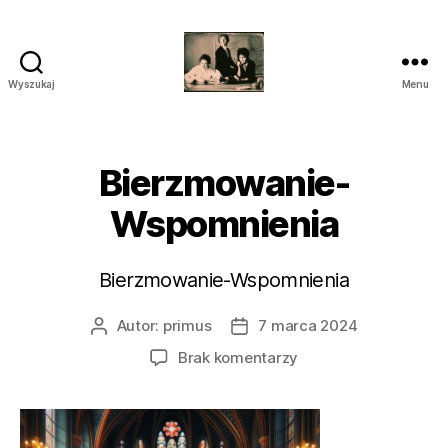
Wyszukaj
Menu
przegrywanie
kaset
wilanów
śródmieście
Bierzmowanie-
piaseczno
Wspomnienia
Bierzmowanie-Wspomnienia
Autor:
primus
7 marca 2024
Autor
Data
wpisu
wpisu
do
Brak komentarzy
Bierzmowanie-
Wspomnienia