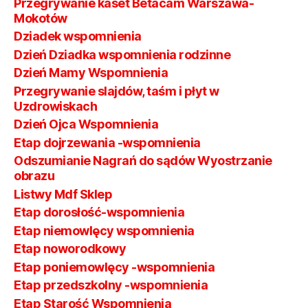
Przegrywanie kaset Betacam Warszawa-
Mokotów
Dziadek wspomnienia
Dzień Dziadka wspomnienia rodzinne
Dzień Mamy Wspomnienia
Przegrywanie slajdów, taśm i płyt w
Uzdrowiskach
Dzień Ojca Wspomnienia
Etap dojrzewania -wspomnienia
Odszumianie Nagrań do sądów Wyostrzanie
obrazu
Listwy Mdf Sklep
Etap dorosłość-wspomnienia
Etap niemowlęcy wspomnienia
Etap noworodkowy
Etap poniemowlęcy -wspomnienia
Etap przedszkolny -wspomnienia
Etap Starość Wspomnienia