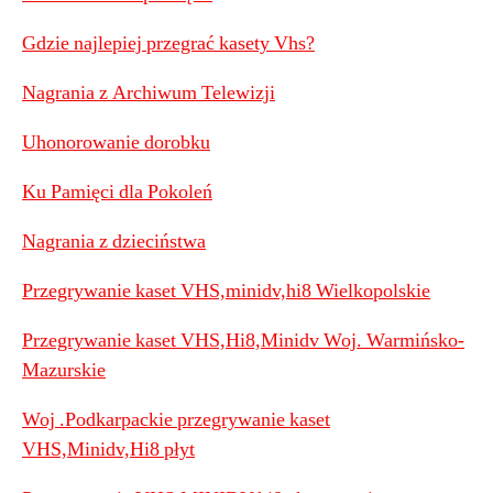
Gdzie najlepiej przegrać kasety Vhs?
Nagrania z Archiwum Telewizji
Uhonorowanie dorobku
Ku Pamięci dla Pokoleń
Nagrania z dzieciństwa
Przegrywanie kaset VHS,minidv,hi8 Wielkopolskie
Przegrywanie kaset VHS,Hi8,Minidv Woj. Warmińsko-
Mazurskie
Woj .Podkarpackie przegrywanie kaset
VHS,Minidv,Hi8 płyt