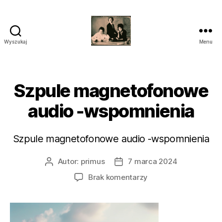
Wyszukaj
Menu
przegrywanie
kaset
wilanów
śródmieście
Szpule magnetofonowe
piaseczno
audio -wspomnienia
Szpule magnetofonowe audio -wspomnienia
Autor:
primus
7 marca 2024
Autor
Data
wpisu
wpisu
do
Brak komentarzy
Szpule
magnetofonowe
audio
-