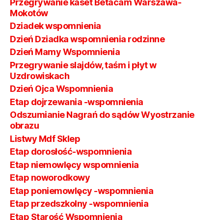
Przegrywanie kaset Betacam Warszawa-
Mokotów
Dziadek wspomnienia
Dzień Dziadka wspomnienia rodzinne
Dzień Mamy Wspomnienia
Przegrywanie slajdów, taśm i płyt w
Uzdrowiskach
Dzień Ojca Wspomnienia
Etap dojrzewania -wspomnienia
Odszumianie Nagrań do sądów Wyostrzanie
obrazu
Listwy Mdf Sklep
Etap dorosłość-wspomnienia
Etap niemowlęcy wspomnienia
Etap noworodkowy
Etap poniemowlęcy -wspomnienia
Etap przedszkolny -wspomnienia
Etap Starość Wspomnienia