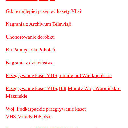
Gdzie najlepiej przegrać kasety Vhs?
Nagrania z Archiwum Telewizji
Uhonorowanie dorobku
Ku Pamięci dla Pokoleń
Nagrania z dzieciństwa
Przegrywanie kaset VHS,minidv,hi8 Wielkopolskie
Przegrywanie kaset VHS,Hi8,Minidv Woj. Warmińsko-
Mazurskie
Woj .Podkarpackie przegrywanie kaset
VHS,Minidv,Hi8 płyt