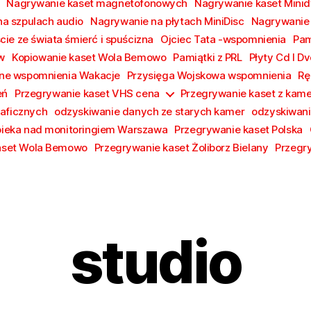
Nagrywanie kaset magnetofonowych
Nagrywanie kaset Minid
a szpulach audio
Nagrywanie na płytach MiniDisc
Nagrywanie p
cie ze świata śmierć i spuścizna
Ojciec Tata -wspomnienia
Pam
w
Kopiowanie kaset Wola Bemowo
Pamiątki z PRL
Płyty Cd I D
czne wspomnienia Wakacje
Przysięga Wojskowa wspomnienia
Rę
eń
Przegrywanie kaset VHS cena
Przegrywanie kaset z kame
raficznych
odzyskiwanie danych ze starych kamer
odzyskiwani
ieka nad monitoringiem Warszawa
Przegrywanie kaset Polska
aset Wola Bemowo
Przegrywanie kaset Żoliborz Bielany
Przegr
studio