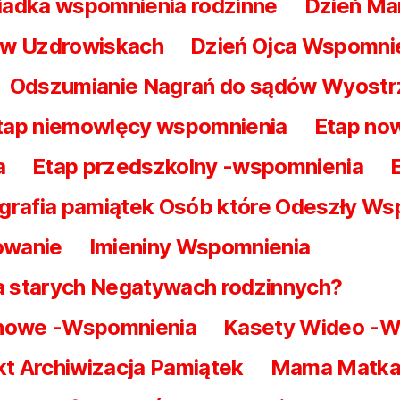
iadka wspomnienia rodzinne
Dzień Ma
t w Uzdrowiskach
Dzień Ojca Wspomni
Odszumianie Nagrań do sądów Wyostr
tap niemowlęcy wspomnienia
Etap no
a
Etap przedszkolny -wspomnienia
grafia pamiątek Osób które Odeszły Ws
owanie
Imieniny Wspomnienia
na starych Negatywach rodzinnych?
nowe -Wspomnienia
Kasety Wideo -W
t Archiwizacja Pamiątek
Mama Matka