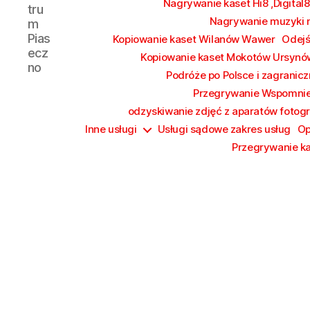
Nagrywanie kaset Hi8 ,Digital8
tru
Nagrywanie muzyki n
m
Pias
Kopiowanie kaset Wilanów Wawer
Odejś
ecz
Kopiowanie kaset Mokotów Ursynó
no
Podróże po Polsce i zagrani
Przegrywanie Wspomni
odzyskiwanie zdjęć z aparatów fotog
Inne usługi
Usługi sądowe zakres usług
Op
Przegrywanie k