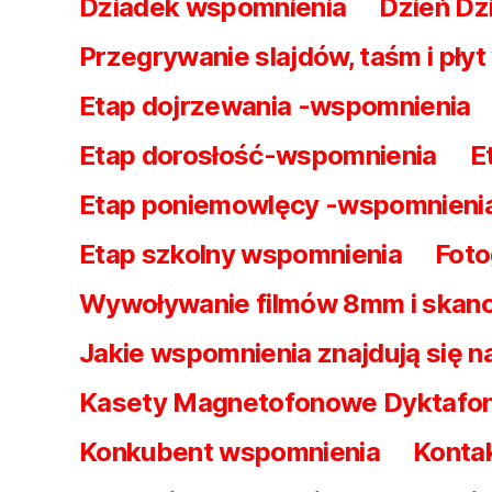
Dziadek wspomnienia
Dzień Dz
Przegrywanie slajdów, taśm i pły
Etap dojrzewania -wspomnienia
Etap dorosłość-wspomnienia
E
Etap poniemowlęcy -wspomnieni
Etap szkolny wspomnienia
Foto
Wywoływanie filmów 8mm i skan
Jakie wspomnienia znajdują się 
Kasety Magnetofonowe Dyktafo
Konkubent wspomnienia
Kontak