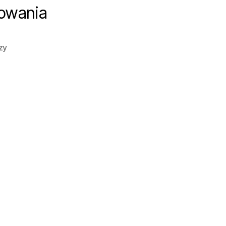
nowania
do
zy
studio