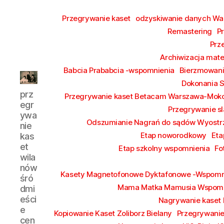
Przegrywanie kaset
odzyskiwanie danych W
Remastering
P
Prz
Archiwizacja mate
Babcia Prababcia -wspomnienia
Bierzmowan
Dokonania 
przegrywanie
prz
Przegrywanie kaset Betacam Warszawa-Mok
kaset
egr
Przegrywanie sl
wilanów
ywa
śródmieście
Odszumianie Nagrań do sądów Wyostrz
nie
piaseczno
Etap noworodkowy
Eta
kas
et
Etap szkolny wspomnienia
Fo
wila
nów
Kasety Magnetofonowe Dyktafonowe -Wspomn
śró
Mama Matka Mamusia Wspomn
dmi
eści
Nagrywanie kaset
e
Kopiowanie Kaset Zoliborz Bielany
Przegrywanie
cen