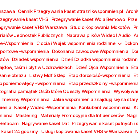
arszawa
Cennik Przegrywania kaset straznikwspomnien.pl
Archi
rzegrywanie kaset VHS
Przegrywanie kaset Wola Bemowo
Prze
egrywanie kaset VHS Warszawa
Studio Kopiowania Mokotów
Pr
riałów Jednostek Publicznych
Naprawa plików Wideo I Audio
A
ie-Wspomnienia
Ciocia i Wujek wspomnienia rodzinne
Dokon
Sportowe -wspomnienia
Dokonania zawodowe Wspomnienia
Do
otów
Dziadek wspomnienia
Dzień Dziadka wspomnienia rodzinn
ajdów, taśm i płyt w Uzdrowiskach
Dzień Ojca Wspomnienia
Et
anie obrazu
Listwy Mdf Sklep
Etap dorosłość-wspomnienia
E
p poniemowlęcy -wspomnienia
Etap przedszkolny -wspomnieni
tografia pamiątek Osób które Odeszły Wspomnienia
Wywoływan
Imieniny Wspomnienia
Jakie wspomnienia znajdują się na sta
ienia
Kasety Wideo -Wspomnienia
Konkubent wspomnienia
K
ienia
Mastering
Materiały Promocyjne dla Influencerów
Nagr
 Betacam
Nagrywanie kaset Dat
Przegrywanie kaset pufnych i 
 kaset 24 godziny
Usługi kopiowania kaset VHS w Warszawie
N