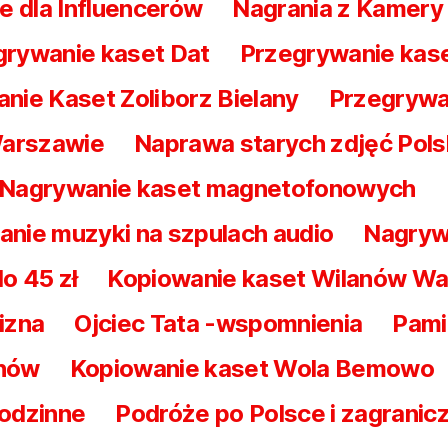
e dla Influencerów
Nagrania z Kamery
rywanie kaset Dat
Przegrywanie kase
nie Kaset Zoliborz Bielany
Przegrywa
Warszawie
Naprawa starych zdjęć Pol
Nagrywanie kaset magnetofonowych
nie muzyki na szpulach audio
Nagrywa
o 45 zł
Kopiowanie kaset Wilanów W
izna
Ojciec Tata -wspomnienia
Pami
ynów
Kopiowanie kaset Wola Bemowo
rodzinne
Podróże po Polsce i zagrani