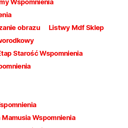
my Wspomnienia
enia
zanie obrazu
Listwy Mdf Sklep
worodkowy
Etap Starość Wspomnienia
pomnienia
spomnienia
 Mamusia Wspomnienia