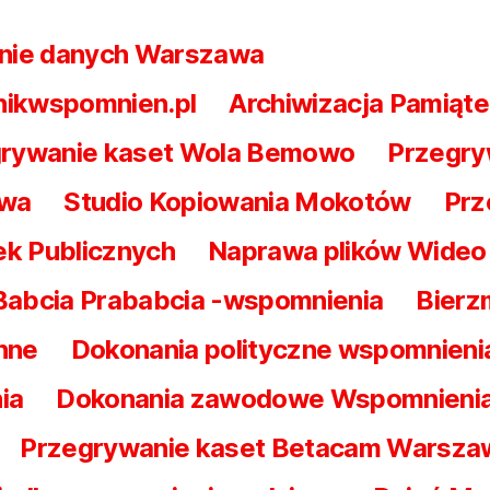
nie danych Warszawa
nikwspomnien.pl
Archiwizacja Pamiąte
rywanie kaset Wola Bemowo
Przegry
awa
Studio Kopiowania Mokotów
Prz
ek Publicznych
Naprawa plików Wideo 
Babcia Prababcia -wspomnienia
Bierz
nne
Dokonania polityczne wspomnieni
ia
Dokonania zawodowe Wspomnieni
Przegrywanie kaset Betacam Warsz