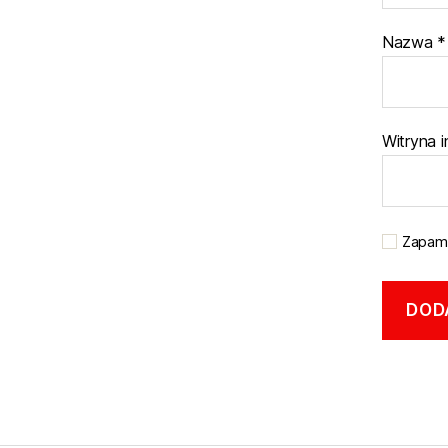
Nazwa
*
Witryna 
Zapami