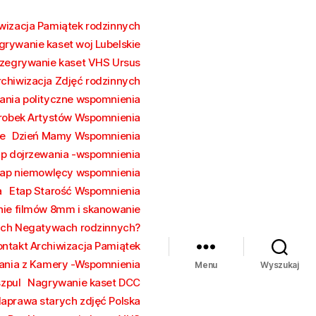
wizacja Pamiątek rodzinnych
grywanie kaset woj Lubelskie
zegrywanie kaset VHS Ursus
rchiwizacja Zdjęć rodzinnych
ania polityczne wspomnienia
robek Artystów Wspomnienia
e
Dzień Mamy Wspomnienia
ap dojrzewania -wspomnienia
tap niemowlęcy wspomnienia
a
Etap Starość Wspomnienia
ie filmów 8mm i skanowanie
rych Negatywach rodzinnych?
ontakt Archiwizacja Pamiątek
ania z Kamery -Wspomnienia
Menu
Wyszukaj
szpul
Nagrywanie kaset DCC
aprawa starych zdjęć Polska