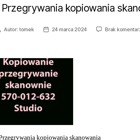
 Przegrywania kopiowania ska
Autor:
tomek
24 marca 2024
Brak komentar
Autor
Data
wpisu
wpisu
 Przegrywania kopiowania skanowania