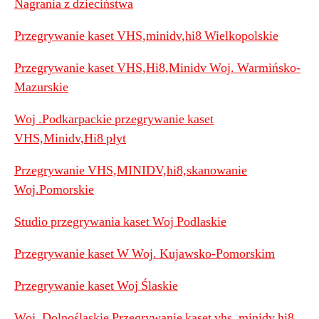
Nagrania z dzieciństwa
Przegrywanie kaset VHS,minidv,hi8 Wielkopolskie
Przegrywanie kaset VHS,Hi8,Minidv Woj. Warmińsko-
Mazurskie
Woj .Podkarpackie przegrywanie kaset
VHS,Minidv,Hi8 płyt
Przegrywanie VHS,MINIDV,hi8,skanowanie
Woj.Pomorskie
Studio przegrywania kaset Woj Podlaskie
Przegrywanie kaset W Woj. Kujawsko-Pomorskim
Przegrywanie kaset Woj Ślaskie
Woj, Dolnośląskie Przegrywanie kaset vhs ,minidv,hi8