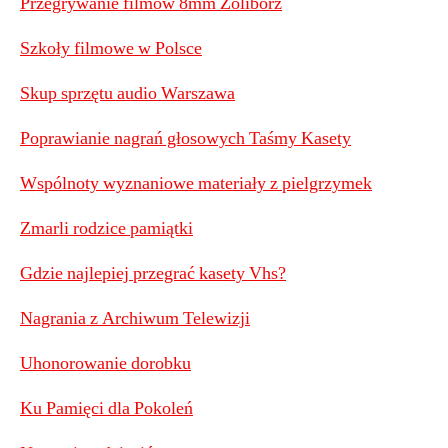
Przegrywanie filmów 8mm Żoliborz
Szkoły filmowe w Polsce
Skup sprzętu audio Warszawa
Poprawianie nagrań głosowych Taśmy Kasety
Wspólnoty wyznaniowe materiały z pielgrzymek
Zmarli rodzice pamiątki
Gdzie najlepiej przegrać kasety Vhs?
Nagrania z Archiwum Telewizji
Uhonorowanie dorobku
Ku Pamięci dla Pokoleń