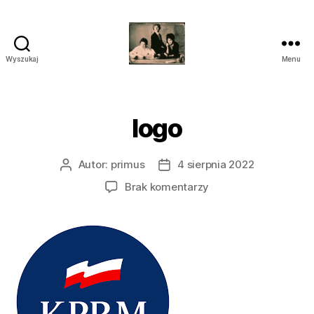
Wyszukaj
Menu
przegrywanie
kaset
wilanów
śródmieście
logo
piaseczno
Autor:
primus
4 sierpnia 2022
Autor
Data
wpisu
wpisu
do
Brak komentarzy
logo