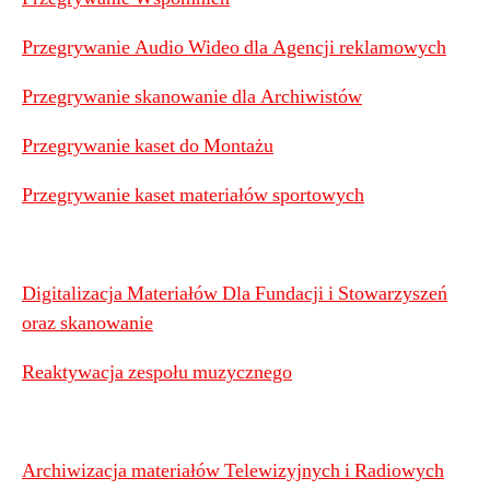
Przegrywanie Audio Wideo dla Agencji reklamowych
Przegrywanie skanowanie dla Archiwistów
Przegrywanie kaset do Montażu
Przegrywanie kaset materiałów sportowych
Digitalizacja Materiałów Dla Fundacji i Stowarzyszeń
oraz skanowanie
Reaktywacja zespołu muzycznego
Archiwizacja materiałów Telewizyjnych i Radiowych