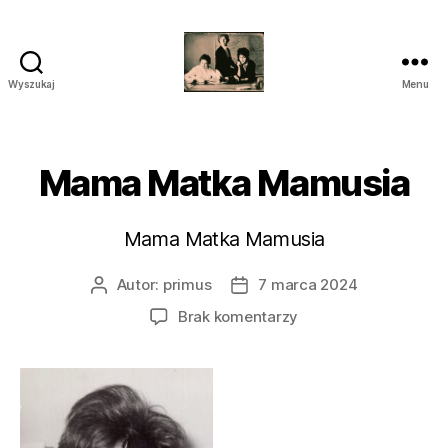
Wyszukaj
Menu
przegrywanie
kaset
wilanów
śródmieście
Mama Matka Mamusia
piaseczno
Mama Matka Mamusia
Autor:
primus
7 marca 2024
Autor
Data
wpisu
wpisu
do
Brak komentarzy
Mama
Matka
Mamusia