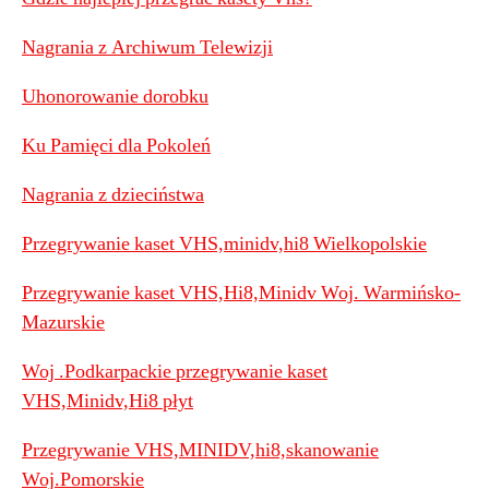
Nagrania z Archiwum Telewizji
Uhonorowanie dorobku
Ku Pamięci dla Pokoleń
Nagrania z dzieciństwa
Przegrywanie kaset VHS,minidv,hi8 Wielkopolskie
Przegrywanie kaset VHS,Hi8,Minidv Woj. Warmińsko-
Mazurskie
Woj .Podkarpackie przegrywanie kaset
VHS,Minidv,Hi8 płyt
Przegrywanie VHS,MINIDV,hi8,skanowanie
Woj.Pomorskie