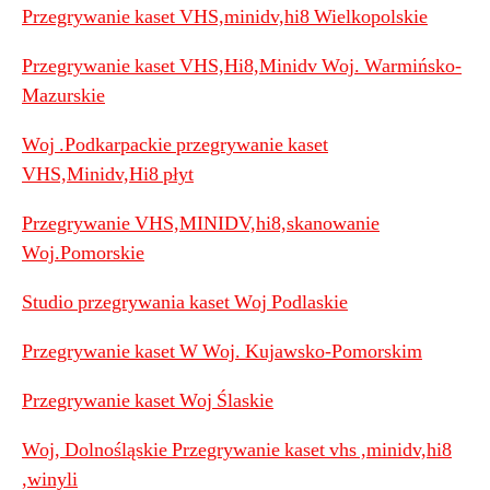
Przegrywanie kaset VHS,minidv,hi8 Wielkopolskie
Przegrywanie kaset VHS,Hi8,Minidv Woj. Warmińsko-
Mazurskie
Woj .Podkarpackie przegrywanie kaset
VHS,Minidv,Hi8 płyt
Przegrywanie VHS,MINIDV,hi8,skanowanie
Woj.Pomorskie
Studio przegrywania kaset Woj Podlaskie
Przegrywanie kaset W Woj. Kujawsko-Pomorskim
Przegrywanie kaset Woj Ślaskie
Woj, Dolnośląskie Przegrywanie kaset vhs ,minidv,hi8
,winyli