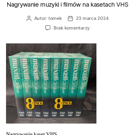
Nagrywanie muzyki i filmów na kasetach VHS
Autor:
tomek
23 marca 2024
Autor
Data
wpisu
wpisu
do
Brak komentarzy
Nagrywanie
kaset
VHS
Nagrywanie
na
starych
kasetach
VHS
Nagrywanie
muzyki
i
filmów
na
kasetach
VHS
Nagrywanie kaset VHS