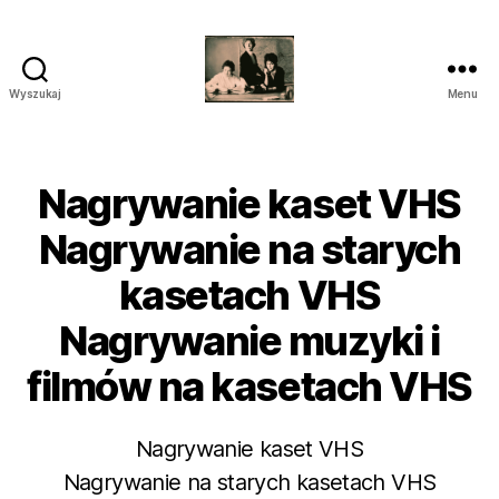
Wyszukaj
Menu
przegrywanie
kaset
wilanów
śródmieście
Nagrywanie kaset VHS
piaseczno
Nagrywanie na starych
kasetach VHS
Nagrywanie muzyki i
filmów na kasetach VHS
Nagrywanie kaset VHS
Nagrywanie na starych kasetach VHS