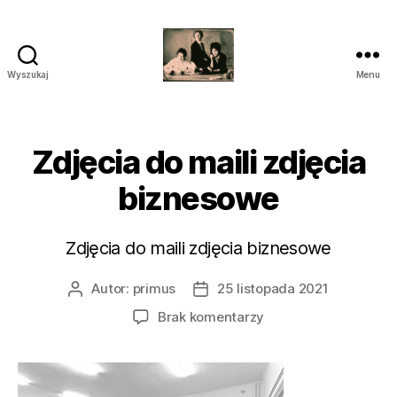
Wyszukaj
Menu
przegrywanie
kaset
wilanów
śródmieście
Zdjęcia do maili zdjęcia
piaseczno
biznesowe
Zdjęcia do maili zdjęcia biznesowe
Autor:
primus
25 listopada 2021
Autor
Data
wpisu
wpisu
do
Brak komentarzy
Zdjęcia
do
maili
zdjęcia