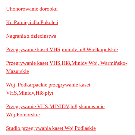
Uhonorowanie dorobku
Ku Pamięci dla Pokoleń
Nagrania z dzieciństwa
Przegrywanie kaset VHS,minidv,hi8 Wielkopolskie
Przegrywanie kaset VHS,Hi8,Minidv Woj. Warmińsko-
Mazurskie
Woj .Podkarpackie przegrywanie kaset
VHS,Minidv,Hi8 płyt
Przegrywanie VHS,MINIDV,hi8,skanowanie
Woj.Pomorskie
Studio przegrywania kaset Woj Podlaskie