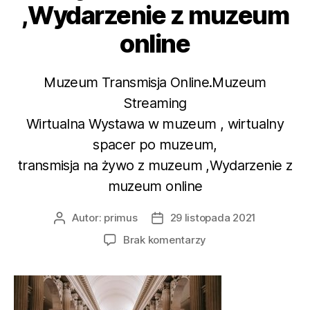
,Wydarzenie z muzeum
online
Muzeum Transmisja Online.Muzeum
Streaming
Wirtualna Wystawa w muzeum , wirtualny
spacer po muzeum,
transmisja na żywo z muzeum ,Wydarzenie z
muzeum online
Autor:
primus
29 listopada 2021
Autor
Data
wpisu
wpisu
do
Brak komentarzy
Muzeum
Transmisja
Online.Muzeum
Streaming