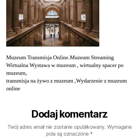
Wirtualna
Wystawa
w
muzeum
,
wirtualny
spacer
po
Muzeum Transmisja Online.Muzeum Streaming
muzeum,
transmisja
Wirtualna Wystawa w muzeum , wirtualny spacer po
na
muzeum,
żywo
transmisja na żywo z muzeum ,Wydarzenie z muzeum
z
online
muzeum
,Wydarzenie
z
Dodaj komentarz
muzeum
online
Twój adres email nie zostanie opublikowany.
Wymagane
pola są oznaczone
*