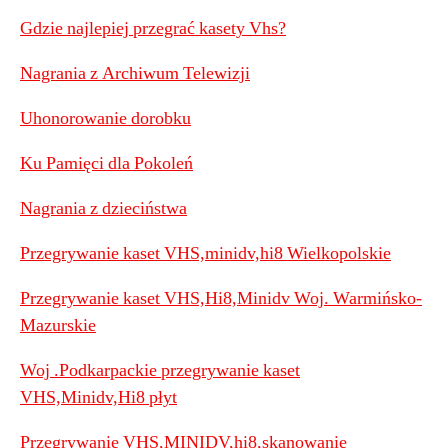
Gdzie najlepiej przegrać kasety Vhs?
Nagrania z Archiwum Telewizji
Uhonorowanie dorobku
Ku Pamięci dla Pokoleń
Nagrania z dzieciństwa
Przegrywanie kaset VHS,minidv,hi8 Wielkopolskie
Przegrywanie kaset VHS,Hi8,Minidv Woj. Warmińsko-
Mazurskie
Woj .Podkarpackie przegrywanie kaset
VHS,Minidv,Hi8 płyt
Przegrywanie VHS,MINIDV,hi8,skanowanie