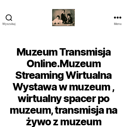
Wyszukaj
Menu
przegrywanie
kaset
wilanów
śródmieście
Muzeum Transmisja
piaseczno
Online.Muzeum
Streaming Wirtualna
Wystawa w muzeum ,
wirtualny spacer po
muzeum, transmisja na
żywo z muzeum