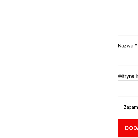
Nazwa
*
Witryna 
Zapami