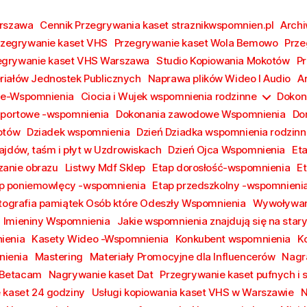
arszawa
Cennik Przegrywania kaset straznikwspomnien.pl
Archi
rzegrywanie kaset VHS
Przegrywanie kaset Wola Bemowo
Prze
egrywanie kaset VHS Warszawa
Studio Kopiowania Mokotów
Pr
riałów Jednostek Publicznych
Naprawa plików Wideo I Audio
A
ie-Wspomnienia
Ciocia i Wujek wspomnienia rodzinne
Dokon
Sportowe -wspomnienia
Dokonania zawodowe Wspomnienia
Do
otów
Dziadek wspomnienia
Dzień Dziadka wspomnienia rodzinn
ajdów, taśm i płyt w Uzdrowiskach
Dzień Ojca Wspomnienia
Et
anie obrazu
Listwy Mdf Sklep
Etap dorosłość-wspomnienia
E
p poniemowlęcy -wspomnienia
Etap przedszkolny -wspomnieni
tografia pamiątek Osób które Odeszły Wspomnienia
Wywoływan
Imieniny Wspomnienia
Jakie wspomnienia znajdują się na sta
ienia
Kasety Wideo -Wspomnienia
Konkubent wspomnienia
K
ienia
Mastering
Materiały Promocyjne dla Influencerów
Nagr
 Betacam
Nagrywanie kaset Dat
Przegrywanie kaset pufnych i 
 kaset 24 godziny
Usługi kopiowania kaset VHS w Warszawie
N