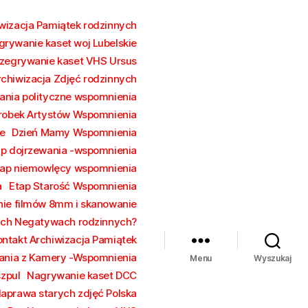
wizacja Pamiątek rodzinnych
grywanie kaset woj Lubelskie
zegrywanie kaset VHS Ursus
rchiwizacja Zdjęć rodzinnych
ania polityczne wspomnienia
robek Artystów Wspomnienia
e
Dzień Mamy Wspomnienia
ap dojrzewania -wspomnienia
tap niemowlęcy wspomnienia
a
Etap Starość Wspomnienia
ie filmów 8mm i skanowanie
rych Negatywach rodzinnych?
ontakt Archiwizacja Pamiątek
ania z Kamery -Wspomnienia
Menu
Wyszukaj
szpul
Nagrywanie kaset DCC
aprawa starych zdjęć Polska