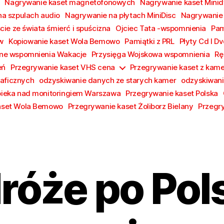
Nagrywanie kaset magnetofonowych
Nagrywanie kaset Minid
a szpulach audio
Nagrywanie na płytach MiniDisc
Nagrywanie p
cie ze świata śmierć i spuścizna
Ojciec Tata -wspomnienia
Pam
w
Kopiowanie kaset Wola Bemowo
Pamiątki z PRL
Płyty Cd I D
czne wspomnienia Wakacje
Przysięga Wojskowa wspomnienia
Rę
eń
Przegrywanie kaset VHS cena
Przegrywanie kaset z kame
raficznych
odzyskiwanie danych ze starych kamer
odzyskiwani
ieka nad monitoringiem Warszawa
Przegrywanie kaset Polska
aset Wola Bemowo
Przegrywanie kaset Żoliborz Bielany
Przegr
róże po Pols