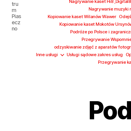
Nagrywanie kaset Hi8 ,Digital8
tru
Nagrywanie muzyki n
m
Pias
Kopiowanie kaset Wilanów Wawer
Odejś
ecz
Kopiowanie kaset Mokotów Ursynó
no
Podróże po Polsce i zagrani
Przegrywanie Wspomni
odzyskiwanie zdjęć z aparatów fotog
Inne usługi
Usługi sądowe zakres usług
Op
Przegrywanie k
Pod