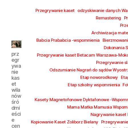
Przegrywanie kaset
odzyskiwanie danych W
Remastering
P
Prz
Archiwizacja mate
Babcia Prababcia -wspomnienia
Bierzmowan
Dokonania 
przegrywanie
prz
Przegrywanie kaset Betacam Warszawa-Mok
kaset
egr
Przegrywanie sl
wilanów
ywa
śródmieście
Odszumianie Nagrań do sądów Wyostrz
nie
piaseczno
Etap noworodkowy
Eta
kas
et
Etap szkolny wspomnienia
Fo
wila
nów
Kasety Magnetofonowe Dyktafonowe -Wspomn
śró
Mama Matka Mamusia Wspomn
dmi
eści
Nagrywanie kaset
e
Kopiowanie Kaset Zoliborz Bielany
Przegrywanie
cen