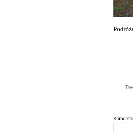
Podróże
Twó
Komenta