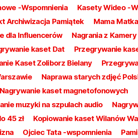
nowe -Wspomnienia
Kasety Wideo -W
t Archiwizacja Pamiątek
Mama Matka
e dla Influencerów
Nagrania z Kamery
rywanie kaset Dat
Przegrywanie kase
nie Kaset Zoliborz Bielany
Przegrywa
Warszawie
Naprawa starych zdjęć Pol
Nagrywanie kaset magnetofonowych
nie muzyki na szpulach audio
Nagrywa
o 45 zł
Kopiowanie kaset Wilanów W
izna
Ojciec Tata -wspomnienia
Pami