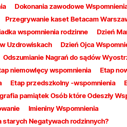
ia
Dokonania zawodowe Wspomnieni
Przegrywanie kaset Betacam Warsz
iadka wspomnienia rodzinne
Dzień Ma
t w Uzdrowiskach
Dzień Ojca Wspomni
Odszumianie Nagrań do sądów Wyostr
tap niemowlęcy wspomnienia
Etap no
a
Etap przedszkolny -wspomnienia
grafia pamiątek Osób które Odeszły Ws
owanie
Imieniny Wspomnienia
na starych Negatywach rodzinnych?