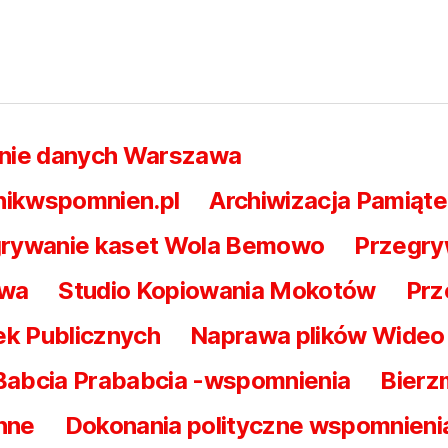
nie danych Warszawa
nikwspomnien.pl
Archiwizacja Pamiąte
rywanie kaset Wola Bemowo
Przegry
awa
Studio Kopiowania Mokotów
Prz
ek Publicznych
Naprawa plików Wideo 
Babcia Prababcia -wspomnienia
Bierz
nne
Dokonania polityczne wspomnieni