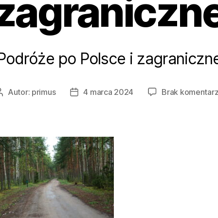
zagraniczn
Podróże po Polsce i zagraniczn
Autor:
primus
4 marca 2024
Brak komentar
Autor
Data
wpisu
wpisu