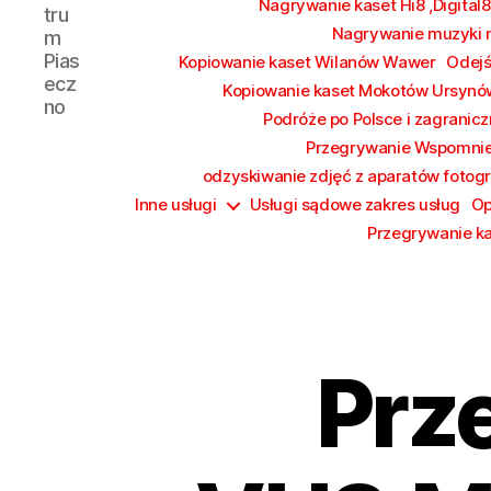
Nagrywanie kaset Hi8 ,Digital8
tru
Nagrywanie muzyki n
m
Pias
Kopiowanie kaset Wilanów Wawer
Odejś
ecz
Kopiowanie kaset Mokotów Ursynó
no
Podróże po Polsce i zagrani
Przegrywanie Wspomni
odzyskiwanie zdjęć z aparatów fotog
Inne usługi
Usługi sądowe zakres usług
Op
Przegrywanie k
Prz