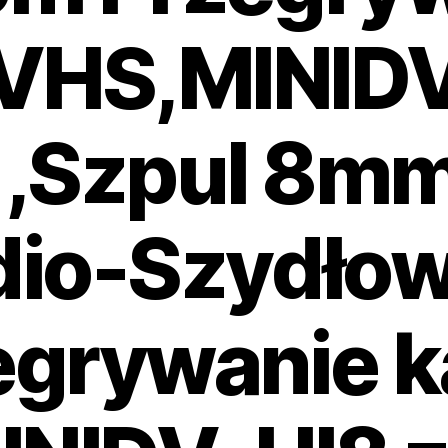
VHS,MINIDV
,Szpul 8mm
dio-Szydłow
egrywanie k