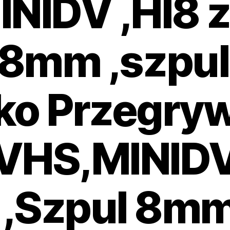
NIDV ,HI8 
 8mm ,szpul
ko Przegry
VHS,MINIDV
,Szpul 8mm