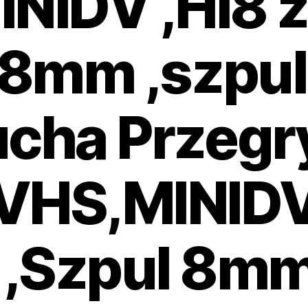
NIDV ,HI8 
 8mm ,szpul
ucha Przegr
VHS,MINIDV
,Szpul 8mm