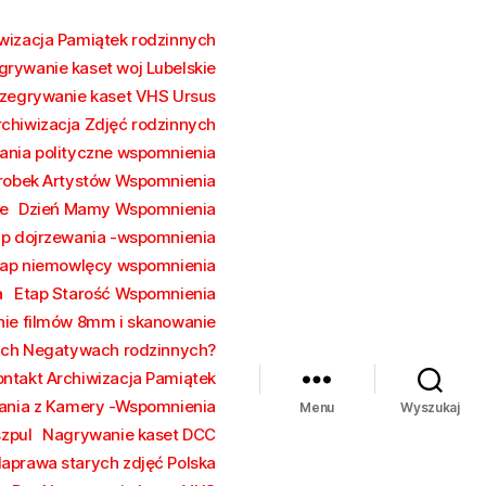
wizacja Pamiątek rodzinnych
grywanie kaset woj Lubelskie
zegrywanie kaset VHS Ursus
rchiwizacja Zdjęć rodzinnych
ania polityczne wspomnienia
robek Artystów Wspomnienia
e
Dzień Mamy Wspomnienia
ap dojrzewania -wspomnienia
tap niemowlęcy wspomnienia
a
Etap Starość Wspomnienia
ie filmów 8mm i skanowanie
rych Negatywach rodzinnych?
ontakt Archiwizacja Pamiątek
ania z Kamery -Wspomnienia
Menu
Wyszukaj
szpul
Nagrywanie kaset DCC
aprawa starych zdjęć Polska