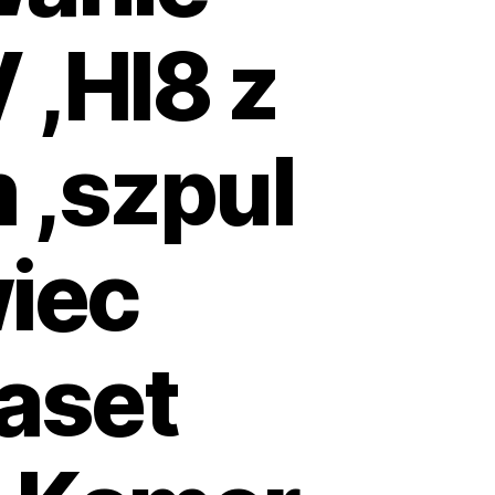
 ,HI8 z
 ,szpul
iec
aset