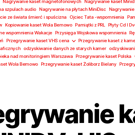
Nagrywanie kaset magnetofonowych
Nagrywanie kaset Minid
a szpulach audio
Nagrywanie na płytach MiniDisc
Nagrywanie p
cie ze świata śmierć i spuścizna
Ojciec Tata -wspomnienia
Pam
w
Kopiowanie kaset Wola Bemowo
Pamiątki z PRL
Płyty Cd I D
czne wspomnienia Wakacje
Przysięga Wojskowa wspomnienia
Rę
eń
Przegrywanie kaset VHS cena
Przegrywanie kaset z kame
raficznych
odzyskiwanie danych ze starych kamer
odzyskiwani
ieka nad monitoringiem Warszawa
Przegrywanie kaset Polska
aset Wola Bemowo
Przegrywanie kaset Żoliborz Bielany
Przegr
egrywanie k