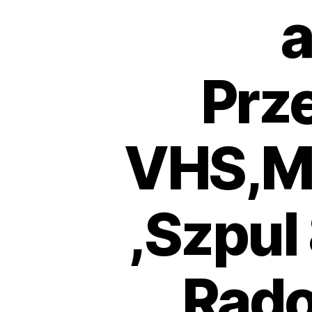
a
Prz
VHS,MI
,Szpul
Rado