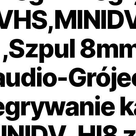
VHS,MINIDV
,Szpul 8mm
audio-Gróje
egrywanie k
NIDV ,HI8 