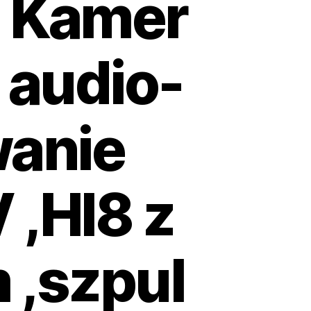
z Kamer
 audio-
wanie
 ,HI8 z
 ,szpul