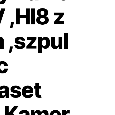
 ,HI8 z
 ,szpul
c
aset
z Kamer