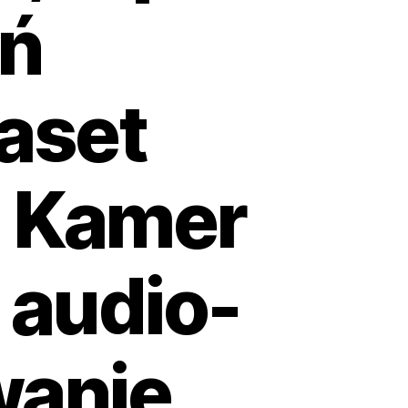
eń
aset
z Kamer
 audio-
wanie