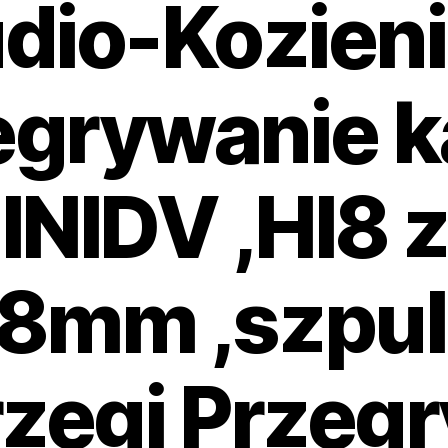
dio-Kozien
egrywanie k
NIDV ,HI8 
 8mm ,szpul
rzegi Przeg