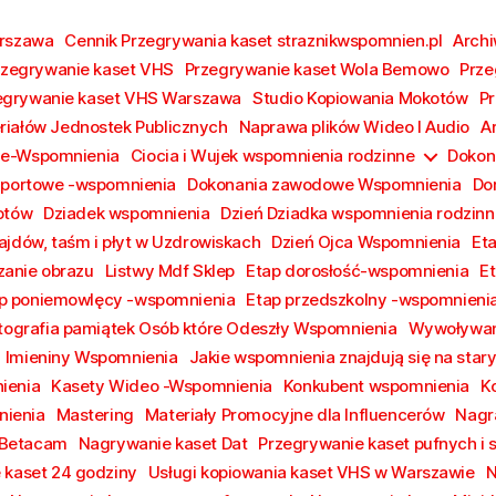
arszawa
Cennik Przegrywania kaset straznikwspomnien.pl
Archi
rzegrywanie kaset VHS
Przegrywanie kaset Wola Bemowo
Prze
egrywanie kaset VHS Warszawa
Studio Kopiowania Mokotów
Pr
riałów Jednostek Publicznych
Naprawa plików Wideo I Audio
A
ie-Wspomnienia
Ciocia i Wujek wspomnienia rodzinne
Dokon
Sportowe -wspomnienia
Dokonania zawodowe Wspomnienia
Do
otów
Dziadek wspomnienia
Dzień Dziadka wspomnienia rodzinn
ajdów, taśm i płyt w Uzdrowiskach
Dzień Ojca Wspomnienia
Et
anie obrazu
Listwy Mdf Sklep
Etap dorosłość-wspomnienia
E
p poniemowlęcy -wspomnienia
Etap przedszkolny -wspomnieni
tografia pamiątek Osób które Odeszły Wspomnienia
Wywoływan
Imieniny Wspomnienia
Jakie wspomnienia znajdują się na sta
ienia
Kasety Wideo -Wspomnienia
Konkubent wspomnienia
K
ienia
Mastering
Materiały Promocyjne dla Influencerów
Nagr
 Betacam
Nagrywanie kaset Dat
Przegrywanie kaset pufnych i 
 kaset 24 godziny
Usługi kopiowania kaset VHS w Warszawie
N