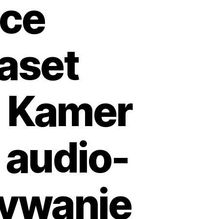
ice
aset
z Kamer
 audio-
rywanie