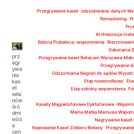
Przegrywanie kaset
odzyskiwanie danych W
Remastering
P
Prz
Archiwizacja mate
Babcia Prababcia -wspomnienia
Bierzmowan
Dokonania 
przegrywanie
prz
Przegrywanie kaset Betacam Warszawa-Mok
kaset
egr
Przegrywanie sl
wilanów
ywa
śródmieście
Odszumianie Nagrań do sądów Wyostrz
nie
piaseczno
Etap noworodkowy
Eta
kas
et
Etap szkolny wspomnienia
Fo
wila
nów
Kasety Magnetofonowe Dyktafonowe -Wspomn
śró
Mama Matka Mamusia Wspomn
dmi
eści
Nagrywanie kaset
e
Kopiowanie Kaset Zoliborz Bielany
Przegrywanie
cen