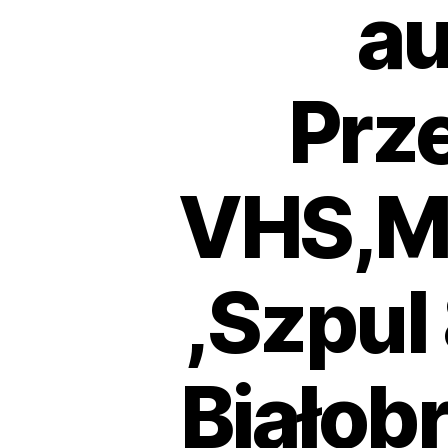
au
Prz
VHS,MI
,Szpul
Białob