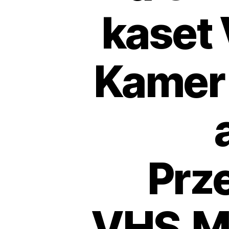
kaset 
Kamer 
Prz
VHS,MI