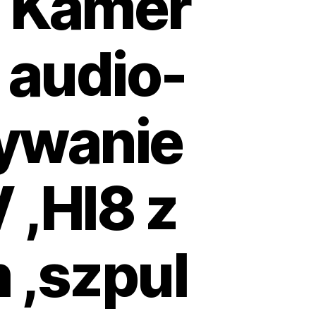
z Kamer
 audio-
ywanie
 ,HI8 z
 ,szpul