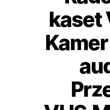
kaset 
Kamer 
au
Prz