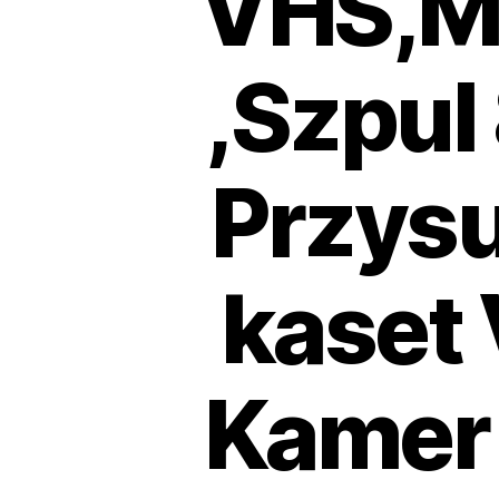
VHS,MI
,Szpul
Przys
kaset 
Kamer 