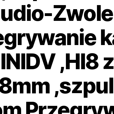
udio-Zwol
egrywanie k
NIDV ,HI8 
 8mm ,szpul
m Przegry