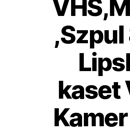
VHS,MI
,Szpul
Lips
kaset 
Kamer 