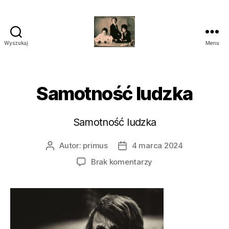
Wyszukaj
Menu
przegrywanie
kaset
wilanów
śródmieście
Samotność ludzka
piaseczno
Samotność ludzka
Autor:
primus
4 marca 2024
Autor
Data
wpisu
wpisu
do
Brak komentarzy
Samotność
ludzka