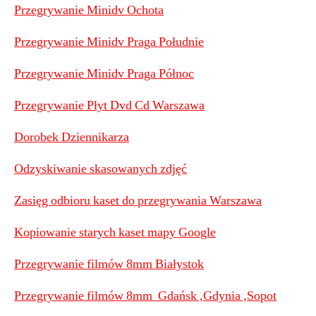
Przegrywanie Minidv Ochota
Przegrywanie Minidv Praga Południe
Przegrywanie Minidv Praga Północ
Przegrywanie Płyt Dvd Cd Warszawa
Dorobek Dziennikarza
Odzyskiwanie skasowanych zdjęć
Zasięg odbioru kaset do przegrywania Warszawa
Kopiowanie starych kaset mapy Google
Przegrywanie filmów 8mm Białystok
Przegrywanie filmów 8mm Gdańsk ,Gdynia ,Sopot