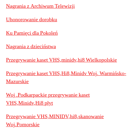
Nagrania z Archiwum Telewizji
Uhonorowanie dorobku
Ku Pamięci dla Pokoleń
Nagrania z dzieciństwa
Przegrywanie kaset VHS,minidv,hi8 Wielkopolskie
Przegrywanie kaset VHS,Hi8,Minidv Woj. Warmińsko-
Mazurskie
Woj .Podkarpackie przegrywanie kaset
VHS,Minidv,Hi8 płyt
Przegrywanie VHS,MINIDV,hi8,skanowanie
Woj.Pomorskie