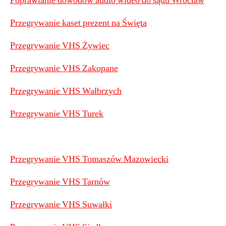
Poprawianie dowodów audio wideo do sądu Wrocław
Przegrywanie kaset prezent na Święta
Przegrywanie VHS Żywiec
Przegrywanie VHS Zakopane
Przegrywanie VHS Wałbrzych
Przegrywanie VHS Turek
Przegrywanie VHS Tomaszów Mazowiecki
Przegrywanie VHS Tarnów
Przegrywanie VHS Suwałki