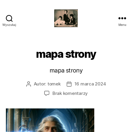
Wyszukaj
Menu
przegrywanie
kaset
wilanów
śródmieście
mapa strony
piaseczno
mapa strony
Autor:
tomek
16 marca 2024
Autor
Data
wpisu
wpisu
do
Brak komentarzy
mapa
strony