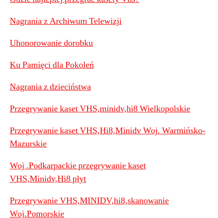
Nagrania z Archiwum Telewizji
Uhonorowanie dorobku
Ku Pamięci dla Pokoleń
Nagrania z dzieciństwa
Przegrywanie kaset VHS,minidv,hi8 Wielkopolskie
Przegrywanie kaset VHS,Hi8,Minidv Woj. Warmińsko-
Mazurskie
Woj .Podkarpackie przegrywanie kaset
VHS,Minidv,Hi8 płyt
Przegrywanie VHS,MINIDV,hi8,skanowanie
Woj.Pomorskie