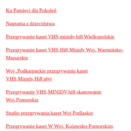
Ku Pamięci dla Pokoleń
Nagrania z dzieciństwa
Przegrywanie kaset VHS,minidv,hi8 Wielkopolskie
Przegrywanie kaset VHS,Hi8,Minidv Woj. Warmińsko-
Mazurskie
Woj .Podkarpackie przegrywanie kaset
VHS,Minidv,Hi8 płyt
Przegrywanie VHS,MINIDV,hi8,skanowanie
Woj.Pomorskie
Studio przegrywania kaset Woj Podlaskie
Przegrywanie kaset W Woj. Kujawsko-Pomorskim