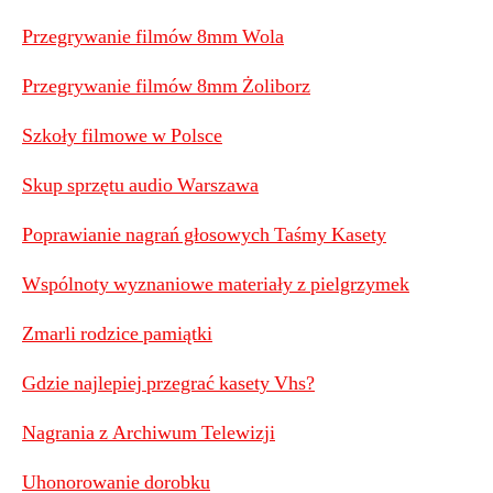
Przegrywanie filmów 8mm Wola
Przegrywanie filmów 8mm Żoliborz
Szkoły filmowe w Polsce
Skup sprzętu audio Warszawa
Poprawianie nagrań głosowych Taśmy Kasety
Wspólnoty wyznaniowe materiały z pielgrzymek
Zmarli rodzice pamiątki
Gdzie najlepiej przegrać kasety Vhs?
Nagrania z Archiwum Telewizji
Uhonorowanie dorobku