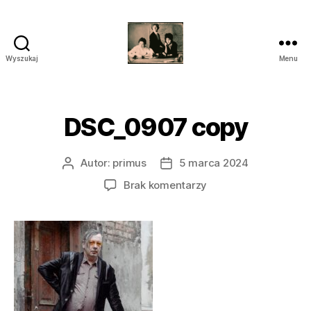
Wyszukaj
Menu
przegrywanie
kaset
wilanów
śródmieście
DSC_0907 copy
piaseczno
Autor:
primus
5 marca 2024
Autor
Data
wpisu
wpisu
do
Brak komentarzy
DSC_0907
copy