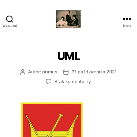
Wyszukaj
Menu
przegrywanie
kaset
wilanów
śródmieście
UML
piaseczno
Autor:
primus
31 października 2021
Autor
Data
wpisu
wpisu
do
Brak komentarzy
UML