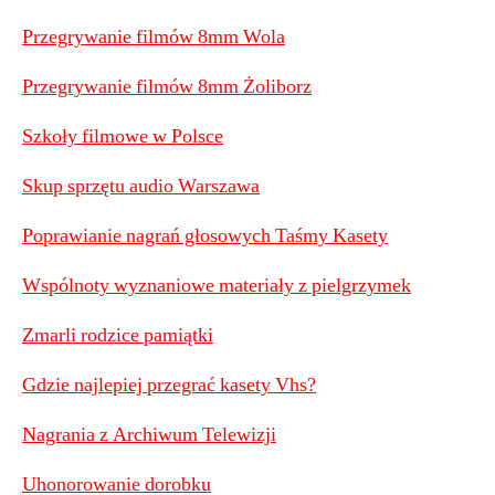
Przegrywanie filmów 8mm Wola
Przegrywanie filmów 8mm Żoliborz
Szkoły filmowe w Polsce
Skup sprzętu audio Warszawa
Poprawianie nagrań głosowych Taśmy Kasety
Wspólnoty wyznaniowe materiały z pielgrzymek
Zmarli rodzice pamiątki
Gdzie najlepiej przegrać kasety Vhs?
Nagrania z Archiwum Telewizji
Uhonorowanie dorobku