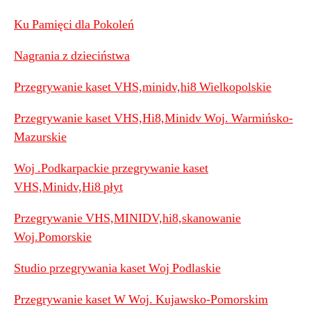
Ku Pamięci dla Pokoleń
Nagrania z dzieciństwa
Przegrywanie kaset VHS,minidv,hi8 Wielkopolskie
Przegrywanie kaset VHS,Hi8,Minidv Woj. Warmińsko-
Mazurskie
Woj .Podkarpackie przegrywanie kaset
VHS,Minidv,Hi8 płyt
Przegrywanie VHS,MINIDV,hi8,skanowanie
Woj.Pomorskie
Studio przegrywania kaset Woj Podlaskie
Przegrywanie kaset W Woj. Kujawsko-Pomorskim