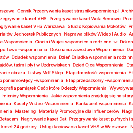
arszawa
Cennik Przegrywania kaset straznikwspomnien.pl
Archi
rzegrywanie kaset VHS
Przegrywanie kaset Wola Bemowo
Prze
egrywanie kaset VHS Warszawa
Studio Kopiowania Mokotów
Pr
riałów Jednostek Publicznych
Naprawa plików Wideo I Audio
A
ie-Wspomnienia
Ciocia i Wujek wspomnienia rodzinne
Dokon
Sportowe -wspomnienia
Dokonania zawodowe Wspomnienia
Do
otów
Dziadek wspomnienia
Dzień Dziadka wspomnienia rodzinn
ajdów, taśm i płyt w Uzdrowiskach
Dzień Ojca Wspomnienia
Et
anie obrazu
Listwy Mdf Sklep
Etap dorosłość-wspomnienia
E
p poniemowlęcy -wspomnienia
Etap przedszkolny -wspomnieni
tografia pamiątek Osób które Odeszły Wspomnienia
Wywoływan
Imieniny Wspomnienia
Jakie wspomnienia znajdują się na sta
ienia
Kasety Wideo -Wspomnienia
Konkubent wspomnienia
K
ienia
Mastering
Materiały Promocyjne dla Influencerów
Nagr
 Betacam
Nagrywanie kaset Dat
Przegrywanie kaset pufnych i 
 kaset 24 godziny
Usługi kopiowania kaset VHS w Warszawie
N