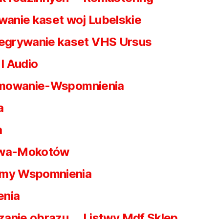
wanie kaset woj Lubelskie
egrywanie kaset VHS Ursus
I Audio
mowanie-Wspomnienia
a
a
awa-Mokotów
my Wspomnienia
enia
zanie obrazu
Listwy Mdf Sklep