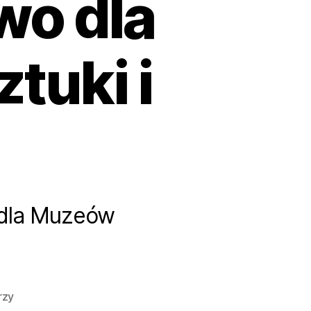
wo dla
tuki i
 dla Muzeów
do
rzy