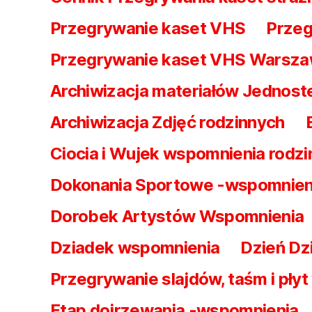
Przegrywanie kaset VHS
Przeg
Przegrywanie kaset VHS Warsz
Archiwizacja materiałów Jednost
Archiwizacja Zdjęć rodzinnych
Ciocia i Wujek wspomnienia rodzi
Dokonania Sportowe -wspomnien
Dorobek Artystów Wspomnienia
Dziadek wspomnienia
Dzień Dz
Przegrywanie slajdów, taśm i pły
Etap dojrzewania -wspomnienia