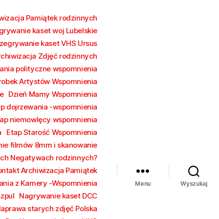
wizacja Pamiątek rodzinnych
grywanie kaset woj Lubelskie
zegrywanie kaset VHS Ursus
rchiwizacja Zdjęć rodzinnych
ania polityczne wspomnienia
robek Artystów Wspomnienia
e
Dzień Mamy Wspomnienia
ap dojrzewania -wspomnienia
tap niemowlęcy wspomnienia
a
Etap Starość Wspomnienia
ie filmów 8mm i skanowanie
rych Negatywach rodzinnych?
ontakt Archiwizacja Pamiątek
ania z Kamery -Wspomnienia
Menu
Wyszukaj
szpul
Nagrywanie kaset DCC
aprawa starych zdjęć Polska