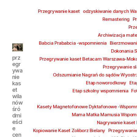
Przegrywanie kaset
odzyskiwanie danych W
Remastering
P
Prz
Archiwizacja mate
Babcia Prababcia -wspomnienia
Bierzmowan
Dokonania 
przegrywanie
prz
Przegrywanie kaset Betacam Warszawa-Mok
kaset
egr
Przegrywanie sl
wilanów
ywa
śródmieście
Odszumianie Nagrań do sądów Wyostrz
nie
piaseczno
Etap noworodkowy
Eta
kas
et
Etap szkolny wspomnienia
Fo
wila
nów
Kasety Magnetofonowe Dyktafonowe -Wspomn
śró
Mama Matka Mamusia Wspomn
dmi
eści
Nagrywanie kaset
e
Kopiowanie Kaset Zoliborz Bielany
Przegrywanie
cen