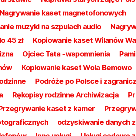
Nagrywanie kaset magnetofonowych
nie muzyki na szpulach audio
Nagrywa
o 45 zł
Kopiowanie kaset Wilanów W
izna
Ojciec Tata -wspomnienia
Pami
ynów
Kopiowanie kaset Wola Bemowo
rodzinne
Podróże po Polsce i zagrani
a
Rękopisy rodzinne Archiwizacja
Pr
Przegrywanie kaset z kamer
Przegryw
otograficznych
odzyskiwanie danych z
elefonów
Inne usługi
Usługi sądowe z