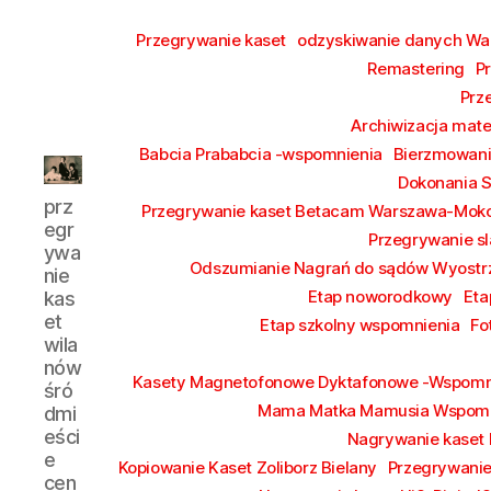
Przegrywanie kaset
odzyskiwanie danych W
Remastering
P
Prz
Archiwizacja mate
Babcia Prababcia -wspomnienia
Bierzmowan
Dokonania 
przegrywanie
prz
Przegrywanie kaset Betacam Warszawa-Mok
kaset
egr
Przegrywanie sl
wilanów
ywa
śródmieście
Odszumianie Nagrań do sądów Wyostrz
nie
piaseczno
Etap noworodkowy
Eta
kas
et
Etap szkolny wspomnienia
Fo
wila
nów
Kasety Magnetofonowe Dyktafonowe -Wspomn
śró
Mama Matka Mamusia Wspomn
dmi
eści
Nagrywanie kaset
e
Kopiowanie Kaset Zoliborz Bielany
Przegrywanie
cen