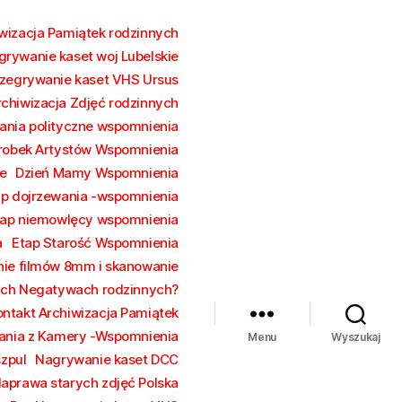
wizacja Pamiątek rodzinnych
grywanie kaset woj Lubelskie
zegrywanie kaset VHS Ursus
rchiwizacja Zdjęć rodzinnych
ania polityczne wspomnienia
robek Artystów Wspomnienia
e
Dzień Mamy Wspomnienia
ap dojrzewania -wspomnienia
tap niemowlęcy wspomnienia
a
Etap Starość Wspomnienia
ie filmów 8mm i skanowanie
rych Negatywach rodzinnych?
ontakt Archiwizacja Pamiątek
ania z Kamery -Wspomnienia
Menu
Wyszukaj
szpul
Nagrywanie kaset DCC
aprawa starych zdjęć Polska