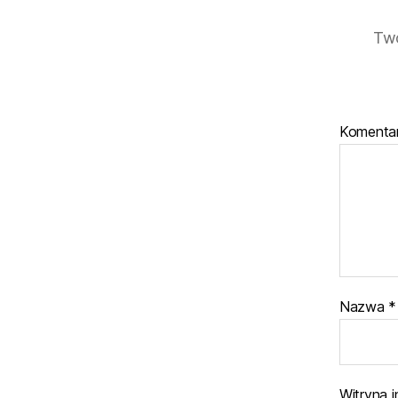
Twó
Komenta
Nazwa
*
Witryna 