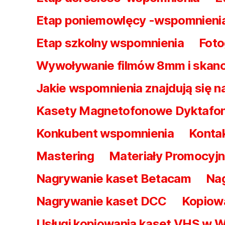
Etap poniemowlęcy -wspomnieni
Etap szkolny wspomnienia
Foto
Wywoływanie filmów 8mm i skan
Jakie wspomnienia znajdują się 
Kasety Magnetofonowe Dyktafo
Konkubent wspomnienia
Kontak
Mastering
Materiały Promocyjn
Nagrywanie kaset Betacam
Nag
Nagrywanie kaset DCC
Kopiowa
Usługi kopiowania kaset VHS w 