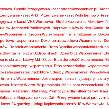
arszawa
Cennik Przegrywania kaset straznikwspomnien.pl
Archi
rzegrywanie kaset VHS
Przegrywanie kaset Wola Bemowo
Prze
egrywanie kaset VHS Warszawa
Studio Kopiowania Mokotów
Pr
riałów Jednostek Publicznych
Naprawa plików Wideo I Audio
A
ie-Wspomnienia
Ciocia i Wujek wspomnienia rodzinne
Dokon
Sportowe -wspomnienia
Dokonania zawodowe Wspomnienia
Do
otów
Dziadek wspomnienia
Dzień Dziadka wspomnienia rodzinn
ajdów, taśm i płyt w Uzdrowiskach
Dzień Ojca Wspomnienia
Et
anie obrazu
Listwy Mdf Sklep
Etap dorosłość-wspomnienia
E
p poniemowlęcy -wspomnienia
Etap przedszkolny -wspomnieni
tografia pamiątek Osób które Odeszły Wspomnienia
Wywoływan
Imieniny Wspomnienia
Jakie wspomnienia znajdują się na sta
ienia
Kasety Wideo -Wspomnienia
Konkubent wspomnienia
K
ienia
Mastering
Materiały Promocyjne dla Influencerów
Nagr
 Betacam
Nagrywanie kaset Dat
Przegrywanie kaset pufnych i 
 kaset 24 godziny
Usługi kopiowania kaset VHS w Warszawie
N