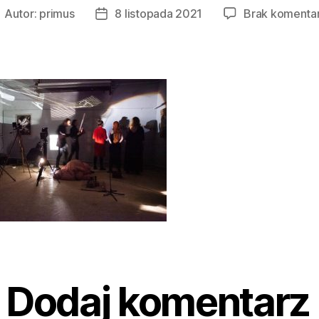
Autor:
primus
8 listopada 2021
Brak komenta
utor
Data
pisu
wpisu
Dodaj komentarz