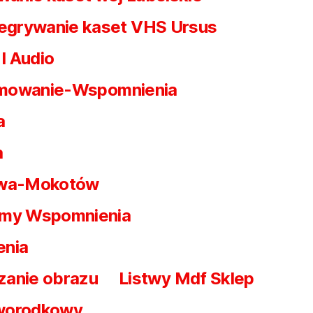
egrywanie kaset VHS Ursus
I Audio
mowanie-Wspomnienia
a
a
awa-Mokotów
my Wspomnienia
enia
zanie obrazu
Listwy Mdf Sklep
worodkowy