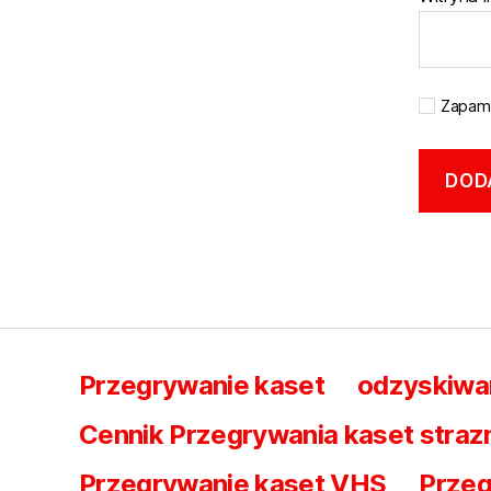
Zapami
Przegrywanie kaset
odzyskiwa
Cennik Przegrywania kaset straz
Przegrywanie kaset VHS
Przeg