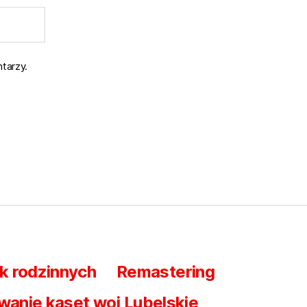
tarzy.
k rodzinnych
Remastering
wanie kaset woj Lubelskie