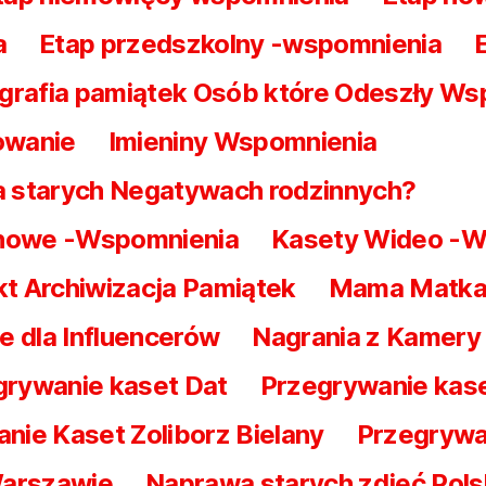
a
Etap przedszkolny -wspomnienia
grafia pamiątek Osób które Odeszły Ws
owanie
Imieniny Wspomnienia
na starych Negatywach rodzinnych?
nowe -Wspomnienia
Kasety Wideo -W
t Archiwizacja Pamiątek
Mama Matka
e dla Influencerów
Nagrania z Kamery
rywanie kaset Dat
Przegrywanie kase
nie Kaset Zoliborz Bielany
Przegrywa
Warszawie
Naprawa starych zdjęć Pol