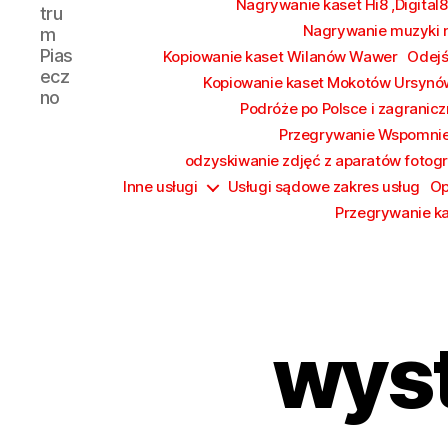
Nagrywanie kaset Hi8 ,Digital8
tru
Nagrywanie muzyki n
m
Pias
Kopiowanie kaset Wilanów Wawer
Odejś
ecz
Kopiowanie kaset Mokotów Ursynó
no
Podróże po Polsce i zagrani
Przegrywanie Wspomni
odzyskiwanie zdjęć z aparatów fotog
Inne usługi
Usługi sądowe zakres usług
Op
Przegrywanie k
wys