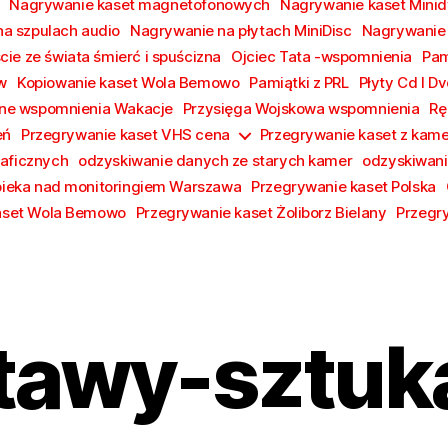
Nagrywanie kaset magnetofonowych
Nagrywanie kaset Minid
a szpulach audio
Nagrywanie na płytach MiniDisc
Nagrywanie p
cie ze świata śmierć i spuścizna
Ojciec Tata -wspomnienia
Pam
w
Kopiowanie kaset Wola Bemowo
Pamiątki z PRL
Płyty Cd I D
czne wspomnienia Wakacje
Przysięga Wojskowa wspomnienia
Rę
eń
Przegrywanie kaset VHS cena
Przegrywanie kaset z kame
raficznych
odzyskiwanie danych ze starych kamer
odzyskiwani
ieka nad monitoringiem Warszawa
Przegrywanie kaset Polska
aset Wola Bemowo
Przegrywanie kaset Żoliborz Bielany
Przegr
tawy-sztuk