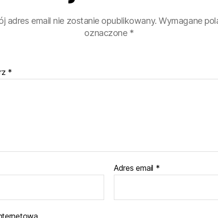
j adres email nie zostanie opublikowany.
Wymagane pola
oznaczone
*
rz
*
Adres email
*
internetowa