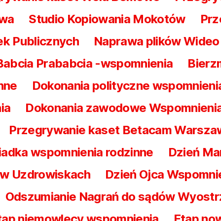
awa
Studio Kopiowania Mokotów
Prz
ek Publicznych
Naprawa plików Wideo 
Babcia Prababcia -wspomnienia
Bierz
nne
Dokonania polityczne wspomnieni
ia
Dokonania zawodowe Wspomnieni
Przegrywanie kaset Betacam Warsz
iadka wspomnienia rodzinne
Dzień Ma
t w Uzdrowiskach
Dzień Ojca Wspomni
Odszumianie Nagrań do sądów Wyostr
tap niemowlęcy wspomnienia
Etap no