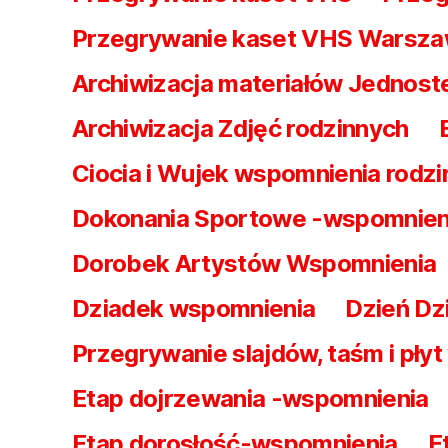
Przegrywanie kaset VHS Warsz
Archiwizacja materiałów Jednost
Archiwizacja Zdjęć rodzinnych
Ciocia i Wujek wspomnienia rodzi
Dokonania Sportowe -wspomnien
Dorobek Artystów Wspomnienia
Dziadek wspomnienia
Dzień Dz
Przegrywanie slajdów, taśm i pły
Etap dojrzewania -wspomnienia
Etap dorosłość-wspomnienia
E